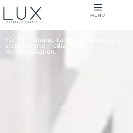
MENÜ
FORMULARE FÜR KLINIK
UND PRAXIS
Für OP-Planung, Fallvorstellungen und
strukturierte medizinische
Kommunikation.