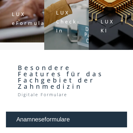
LUX
LUX
Check-
LUX
eFormulare
In
KI
Besondere
Features für das
Fachgebiet der
Zahnmedizin
Digitale Formulare
Anamneseformulare