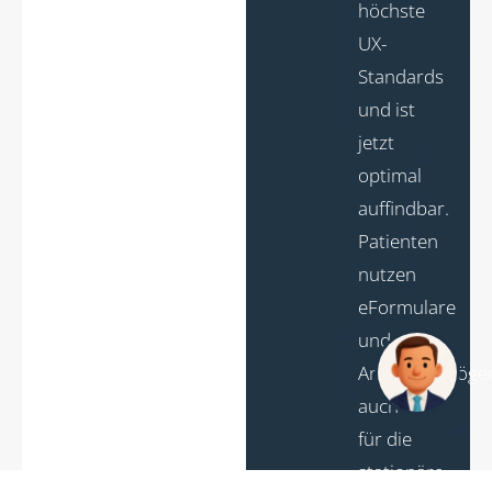
höchste
UX-
Standards
und ist
jetzt
optimal
auffindbar.
Patienten
nutzen
eFormulare
und
Anamneseböge
auch
für die
stationäre